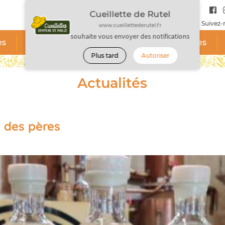
Cueillette de Rutel
Suivez-
www.cueillettederutel.fr
souhaite vous envoyer des notifications
es
Nos pratiques de culture
Nos recettes
Plus tard
Autoriser
Actualités
 des pères