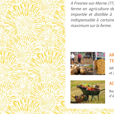
A Fresnes-sur-Marne (77),
ferme en agriculture d
importée et distillée à
indispensable à certaine
maximum sur la ferme .
A
TE
AR
et 
AC
Bea
d'é