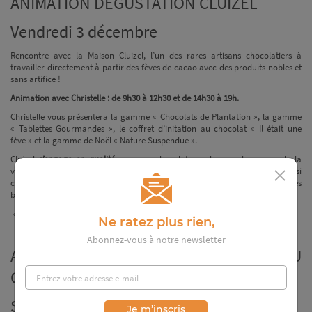
ANIMATION DÉGUSTATION CLUIZEL
Vendredi 3 décembre
Rencontre avec la Maison Cluizel, l’un des rares artisans chocolatiers à
travailler directement à partir des fèves de cacao avec des produits nobles et
sans artifice !
Animation avec Christelle : de 9h30 à 12h30 et de 14h30 à 19h.
Christelle vous présentera la gamme « Chocolats de Plantation », la gamme
« Tablettes Gourmandes », le coffret d’initation au chocolat « Il était une
fève » et la gamme de Noël « Nature Suspendue ».
Cluizel
s’engage en qualité
avec un chocolat pur beurre de cacao, de la
vanille bourbon en gousse, des recettes sans soja ni ajout d’arômes. Il a aussi
créé de nouvelles recettes Bio, Végan et Sans Gluten issues d’agricultures
biologiques.
« Préparez les fêtes avec des chocolats d'exception ! »
Ne ratez plus rien,
Abonnez-vous à notre newsletter
ANIMATION DÉGUSTATION FERME DU
GRAND BALLEAU
Samedi 4 décembre
Je m’inscris