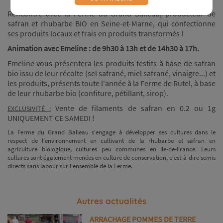
Rencontre avec la Ferme du Grand Balleau, producteur de
safran et rhubarbe BIO en Seine-et-Marne, qui confectionne
ses produits locaux et frais en produits transformés !
Animation avec Emeline : de 9h30 à 13h et de 14h30 à 17h.
Emeline vous présentera les produits festifs à base de safran
bio issu de leur récolte (sel safrané, miel safrané, vinaigre...) et
les produits, présents toute l'année à la Ferme de Rutel, à base
de leur rhubarbe bio (confiture, pétillant, sirop).
Vente de filaments de safran en 0.2 ou 1g
EXCLUSIVITÉ :
UNIQUEMENT CE SAMEDI !
La Ferme du Grand Balleau s'engage à développer ses cultures dans le
respect de l'environnement en cultivant de la rhubarbe et safran en
agriculture biologique, cultures peu communes en Ile-de-France. Leurs
cultures sont également menées en culture de conservation, c'est-à-dire semis
directs sans labour sur l'ensemble de la Ferme.
Autres actualités
ARRACHAGE POMMES DE TERRE