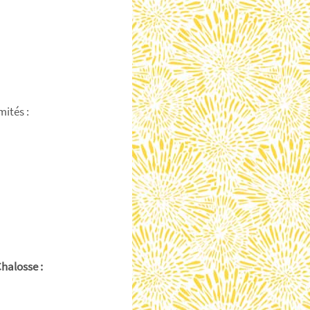
mités :
Chalosse :