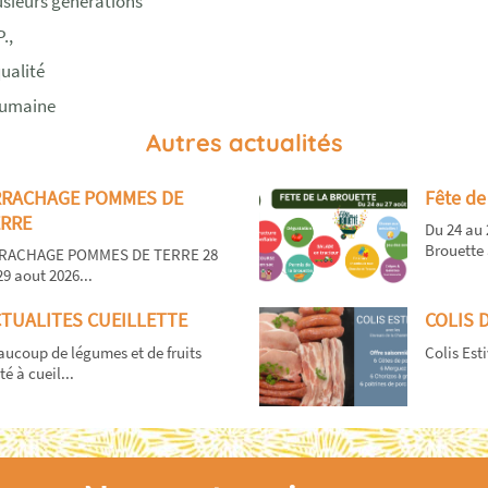
usieurs générations
.,
ualité
 humaine
Autres actualités
RRACHAGE POMMES DE
Fête de
RRE
Du 24 au 
Brouette 
RACHAGE POMMES DE TERRE 28
29 aout 2026...
TUALITES CUEILLETTE
COLIS 
ucoup de légumes et de fruits
Colis Esti
té à cueil...