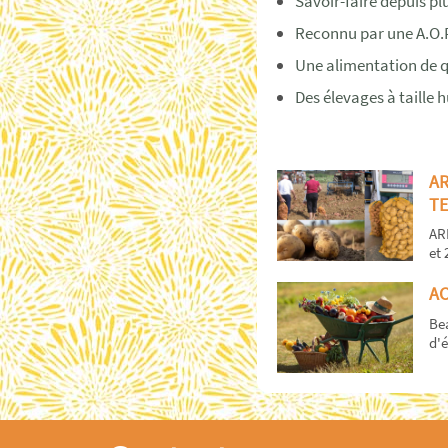
Savoir-faire depuis pl
Reconnu par une A.O.P
Une alimentation de q
Des élevages à taille
A
TE
AR
et 
AC
Bea
d'é