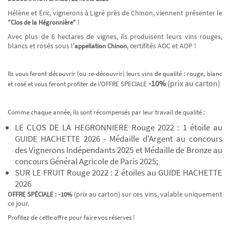
Hélène et Éric, vignerons à Ligré près de Chinon, viennent présenter le
!
"Clos de la Hégronnière"
Avec plus de 6 hectares de vignes, ils produisent leurs vins rouges,
blancs et rosés sous l'
, certifités AOC et AOP !
appellation Chinon
Ils vous feront découvrir (ou re-découvrir) leurs vins de qualité : rouge, blanc
-10%
(prix au carton)
et rosé et vous feront profiter de l'OFFRE SPECIALE
Ne ratez plus rien,
Comme chaque année, ils sont récompensés par leur travail de qualité :
Abonnez-vous à notre newsletter
LE CLOS DE LA HEGRONNIERE Rouge 2022 : 1 étoile au
GUIDE HACHETTE 2026 - Médaille d'Argent au concours
des Vignerons Indépendants 2025 et Médaille de Bronze au
concours Général Agricole de Paris 2025;
Je m’inscris
SUR LE FRUIT Rouge 2022 : 2 étoiles au GUIDE HACHETTE
2026
(prix au carton) sur ces vins, valable uniquement
OFFRE SPÉCIALE :
-10%
ce jour.
Profitez de cette offre pour faire vos réserves !