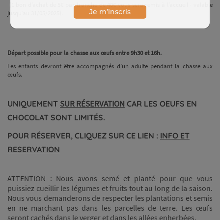
(1 bon d’achat de 5€ par tranche de 40€ vous sera remis à l’accueil - valable
jusqu’au 31/05/2025).
Je m’inscris
Départ possible pour la chasse aux œufs entre 9h30 et 16h.
Les enfants devront être accompagnés d’un adulte pendant la chasse aux
œufs.
SUR RÉSERVATION
UNIQUEMENT
CAR LES OEUFS EN
CHOCOLAT SONT LIMITÉS.
POUR RÉSERVER, CLIQUEZ SUR CE LIEN
:
INFO ET
RESERVATION
ATTENTION : Nous avons semé et planté pour que vous
puissiez cueillir les légumes et fruits tout au long de la saison.
Nous vous demanderons de respecter les plantations et semis
en ne marchant pas dans les parcelles de terre. Les œufs
seront cachés dans le verger et dans les allées enherbées.