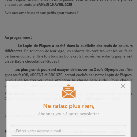
chasse aux œufs le
SAMEDI 19 AVRIL 2025
Avis aux amateurs et aux petits gourmands !
Au programme :
·
Le Lapin de Pâques a caché dans la cueillette des œufs de couleurs
différentes
. En fonction de leur âge, les enfants devront trouver les œufs de
certaines couleurs. Une fois tous les bons œufs trouvés, les enfants gagneront
un véritable chocolat de Pâques !
·
Les plus grands pourront essayer de trouver les Oeufs Olympiques
: Des
gros œufs (OR, ARGENT et BRONZE) seront cachés par notre Lapin de Pâques.
A vous de les trouver, mais attention la chasse sera rude…Pour chaque
champion : un superbe chocolat de Pâques !
Pour laisser la chance à tous les participants, il y aura 2 chasses aux Œufs
Olympiques (le matin à partir de 9h30 et l’après-midi à partir de 14h30)
Ne ratez plus rien,
En moyenne, prévoir 45 minutes pour cette activité.
Abonnez-vous à notre newsletter
Participation : 7 €/enfant dont 5 € déductibles de vos achats au magasin