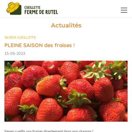
Panneau de gestion des cookies
Actualités
SAISON CUEILLETTE
PLEINE SAISON des fraises !
15-06-2023
Venez cueillir vos fraises directement dans nos champs !