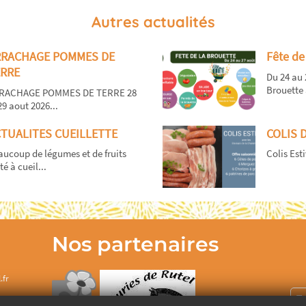
Autres actualités
RRACHAGE POMMES DE
Fête de
RRE
Du 24 au 
Brouette 
RACHAGE POMMES DE TERRE 28
29 aout 2026...
TUALITES CUEILLETTE
COLIS 
ucoup de légumes et de fruits
Colis Esti
té à cueil...
Nos partenaires
.fr