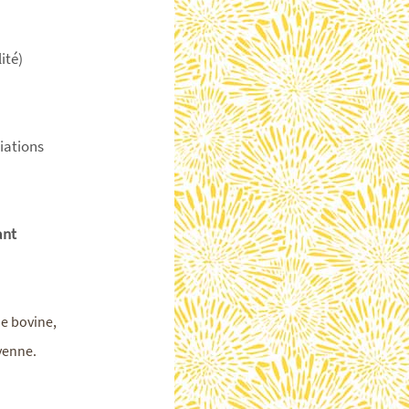
ité)
riations
ant
e bovine,
yenne.