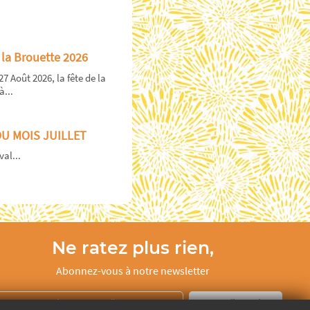
 la Brouette 2026
27 Août 2026, la fête de la
à...
DU MOIS JUILLET
val...
Ne ratez plus rien,
Abonnez-vous à notre newsletter
Je m’inscris