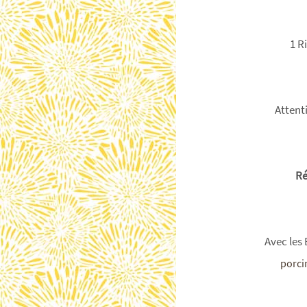
1 R
Attenti
Ré
Avec les
porci