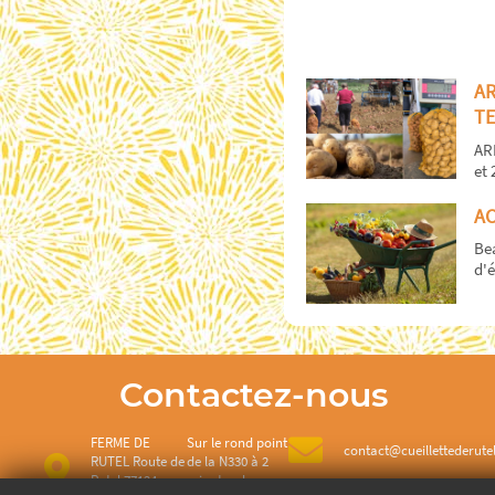
A
TE
AR
et 
AC
Bea
d'é
Contactez-nous
FERME DE
Sur le rond point
contact@cueillettederutel
RUTEL Route de
de la N330 à 2
Rutel 77124
minutes de