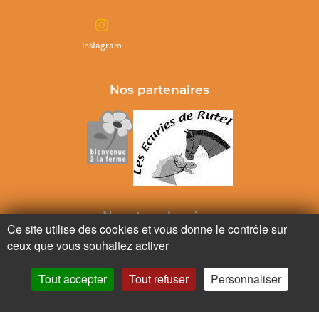
Instagram
Nos partenaires
Ne ratez plus rien,
Ce site utilise des cookies et vous donne le contrôle sur
Abonnez-vous à notre newsletter
ceux que vous souhaitez activer
Tout accepter
Tout refuser
Personnaliser
Je m’inscris