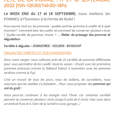
2022 (10h-12h30/14h30-18h)
Le WEEK END du 17 et 18 SEPTEMBRE
, nous mettons les
POMMES à l'honneur à la Ferme de Rutel !
Vous saurez tout sur les pommes : quelles sont les pommes à cueillir et à quel
moment ? comment bien les cueillir et comment les conserver plusieurs mois
? Quelle variété de pommes choisir ? ...
Atelier de pressage des pommes et
dégustation
Variétés à déguster : JONAGORED - GOLDEN - BOSKOOP
TABLEAU DES VARIÉTÉS ET LEUR CONSERVATION
Dans notre verger, nous cultivons près de 15 variétés de pommes différentes
pour vous permettre de les cueillir toute la saison : d'août avec les premières
pommes précoces comme la Delbard Estival à novembre avec les pommes
tardives comme la Fuji.
C’est un travail de tous les jours, nous les taillons, les surveillons, nous
assurons que les abeilles s’y baladent….Pour vous proposer des
pommes qui
ont du goût
!
Vous pourrez continuer à les manger tout l'hiver car certaines variétés
peuvent se conserver plusieurs mois (jusqu'à près de 6 mois) chez vous dans
un endroit frais et à l'abri de la lumière (cave, garage...)