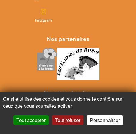
Instagram
Nos partenaires
Ne ratez plus rien,
Ce site utilise des cookies et vous donne le contrôle sur
Abonnez-vous à notre newsletter
ceux que vous souhaitez activer
Tout accepter
Tout refuser
Personnaliser
Je m’inscris