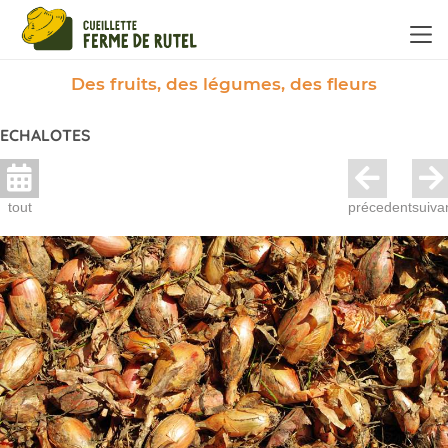
Panneau de gestion des cookies
Des fruits, des légumes, des fleurs
ECHALOTES
tout
précedent
suiva