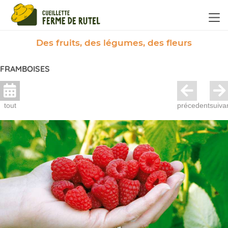
Panneau de gestion des cookies
Des fruits, des légumes, des fleurs
FRAMBOISES
tout
précedent
suiva