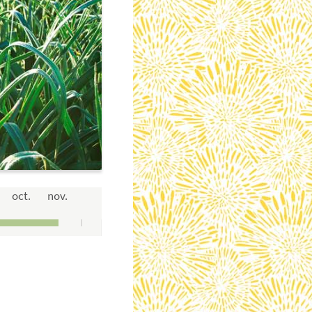
oct.
nov.