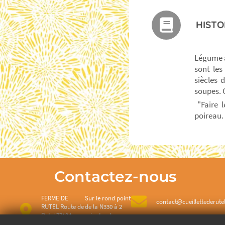
HISTO
Légume a
sont les
siècles 
soupes. C
"Faire l
poireau.
Contactez-nous
FERME DE
Sur le rond point
contact@cueillettederutel
RUTEL Route de
de la N330 à 2
Rutel 77124
minutes de
Villenoy
Meaux