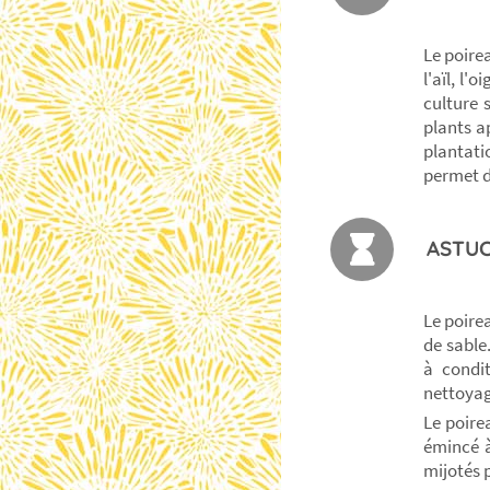
Le poire
l'aïl, l'
culture 
plants ap
plantati
permet d
ASTUC
Le poire
de sable
à condit
nettoyag
Le poire
émincé à
mijotés 