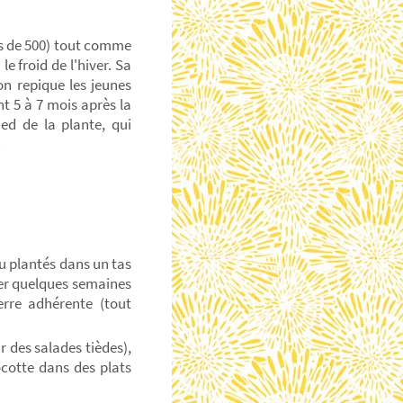
us de 500) tout comme
le froid de l'hiver. Sa
on repique les jeunes
ent 5 à 7 mois après la
ied de la plante, qui
.
ou plantés dans un tas
ger quelques semaines
erre adhérente (tout
 des salades tièdes),
ocotte dans des plats