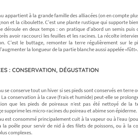
au appartient à la grande famille des alliacées (on en compte pl
oignon et la ciboulette. C'est une plante rustique qui supporte bien 
se déroule en deux temps : on pratique d'abord un semis puis 
rès avoir raccourci les feuilles et les racines. La récolte intervi
on. C'est le buttage, remonter la terre régulièrement sur le p
'augmenter la longueur de la partie blanche aussi appelée
fût
«
t»
ES : CONSERVATION, DÉGUSTATION
au se conserve tout un hiver si ses pieds sont conservés en terre 
. La conservation à la cave (frais et humide) peut-elle se prolon
ion que les pieds de poireaux n’est pas été nettoyé de la t
e supprime les micro-racines du poireau et abime son épiderme.
au est consommé principalement cuit à la vapeur ou à l’eau (pour
 la poêle pour servir de nid à des filets de poissons, ou à la c
plus complexes.