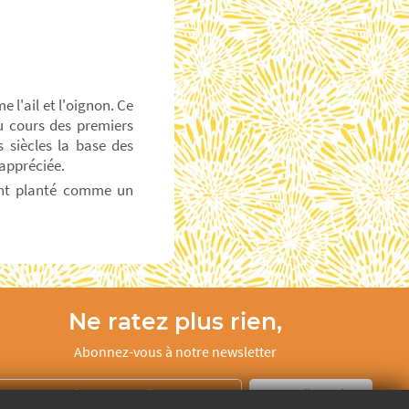
l'ail et l'oignon. Ce
u cours des premiers
s siècles la base des
 appréciée.
tant planté comme un
Ne ratez plus rien,
Abonnez-vous à notre newsletter
Je m’inscris