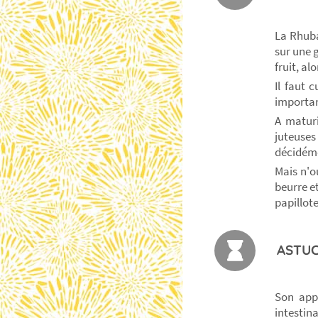
La Rhuba
sur une 
fruit, al
Il faut c
important
A maturi
juteuses
décidéme
Mais n'o
beurre et
papillote
ASTUC
Son appo
intestin