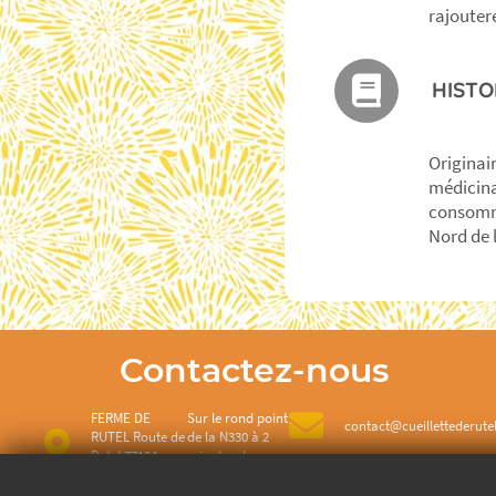
rajouter
HISTO
Originai
médicina
consomme
Nord de 
Contactez-nous
FERME DE
Sur le rond point
contact@cueillettederutel
RUTEL Route de
de la N330 à 2
Rutel 77124
minutes de
Villenoy
Meaux