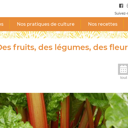
Suivez-
es
Nos pratiques de culture
Nos recettes
es fruits, des légumes, des fleur
tout