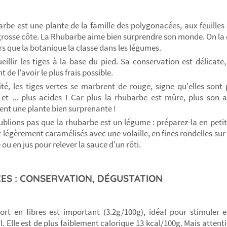
rbe est une plante de la famille des polygonacées, aux feuille
grosse côte. La Rhubarbe aime bien surprendre son monde. On l
ors que la botanique la classe dans les légumes.
ueillir les tiges à la base du pied. Sa conservation est délicate,
 de l'avoir le plus frais possible.
té, les tiges vertes se marbrent de rouge, signe qu'elles sont
 et ... plus acides ! Car plus la rhubarbe est mûre, plus son 
nt une plante bien surprenante !
ublions pas que la rhubarbe est un légume : préparez-la en peti
 légèrement caramélisés avec une volaille, en fines rondelles sur 
 ou en jus pour relever la sauce d'un rôti.
ES : CONSERVATION, DÉGUSTATION
rt en fibres est important (3.2g/100g), idéal pour stimuler e
al. Elle est de plus faiblement calorique 13 kcal/100g. Mais atten