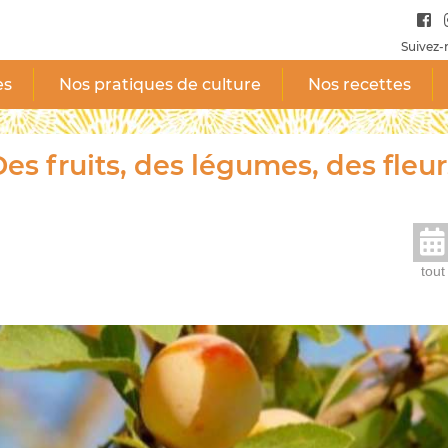
Suivez-
es
Nos pratiques de culture
Nos recettes
es fruits, des légumes, des fleur
tout