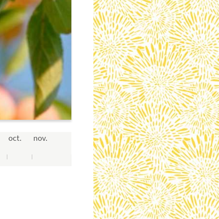
oct.
nov.