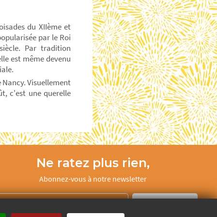
oisades du XIIème et
popularisée par le Roi
ècle. Par tradition
, elle est même devenu
iale.
 de Nancy. Visuellement
ût, c'est une querelle
Ne ratez plus rien,
Abonnez-vous à notre newsletter
Je m’inscris