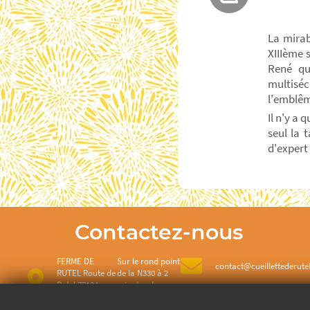
La mirab
XIIIème 
René qu
multiséc
l'emblêm
Il n'y a 
seul la 
d'expert .
Contactez-nous
FERME DE
Sur le rond point
contact@cueillettederutel
RUTEL Route de
de la N330 à 2
Rutel 77124
minutes de
Villenoy
Meaux