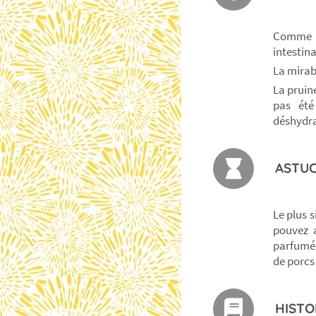
Comme t
intestin
La mirab
La pruine
pas été
déshydra
ASTUC
Le plus s
pouvez a
parfumée
de porcs
HISTO