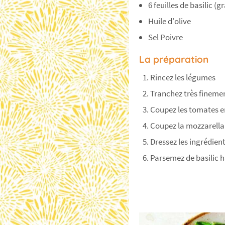
6 feuilles de basilic (g
Huile d'olive
Sel Poivre
La préparation
Rincez les légumes
Tranchez très finemen
Coupez les tomates en
Coupez la mozzarella 
Dressez les ingrédien
Parsemez de basilic ha