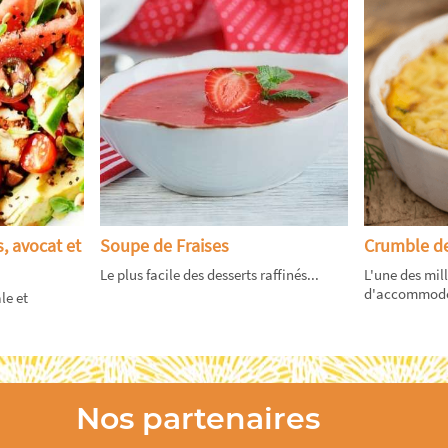
, avocat et
Soupe de Fraises
Crumble de
Le plus facile des desserts raffinés...
L'une des mil
d'accommoder
le et
Nos partenaires