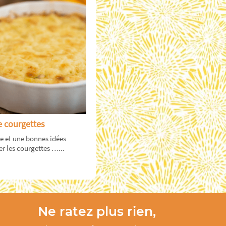
 courgettes
le et une bonnes idées
 les courgettes …...
Ne ratez plus rien,