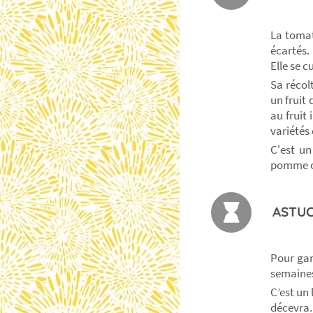
La tomat
écartés.
Elle se c
Sa récol
un fruit
au fruit
variétés
C'est un
pomme o
ASTUC
Pour gar
semaines 
C’est un
décevra.