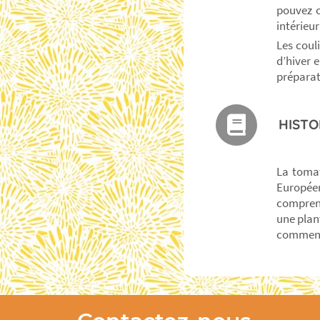
pouvez c
intérieur
Les coul
d’hiver 
préparat
HISTO
La tomat
Européen
comprend
une plan
commenc