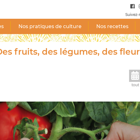
Suivez-
es
Nos pratiques de culture
Nos recettes
es fruits, des légumes, des fleur
tout