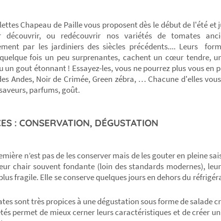
lettes Chapeau de Paille vous proposent dès le début de l'été et j
r découvrir, ou redécouvrir nos variétés de tomates anci
ement par les jardiniers des siècles précédents.... Leurs for
 quelque fois un peu surprenantes, cachent un cœur tendre, u
u un gout étonnant ! Essayez-les, vous ne pourrez plus vous en 
es Andes, Noir de Crimée, Green zébra, … Chacune d'elles vous
 saveurs, parfums, goût.
ES : CONSERVATION, DÉGUSTATION
remière n’est pas de les conserver mais de les gouter en pleine sa
eur chair souvent fondante (loin des standards modernes), leur
lus fragile. Elle se conserve quelques jours en dehors du réfrigéra
tes sont très propices à une dégustation sous forme de salade 
étés permet de mieux cerner leurs caractéristiques et de créer un