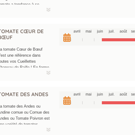
omate a tendance à se
endiller. Très jolie
résentation.
TOMATE CŒUR DE
avril
mai
juin
juil.
août
se
BŒUF
La tomate Cœur de Bœuf
'est une référence dans
outes vos Cueillettes
hapeau de Paille ! En forme
e cœur, rouge sombre, c'est
ne variété dont le fruit peut
tteindre 200 à 300g et même
e 500 à 700g selon les
TOMATE DES ANDES
avril
mai
juin
juil.
août
se
onditions de cultures. Sa
hair délicieuse est très fine
a tomate des Andes ou
t pratiquement sans pépins,
ndine cornue ou Cornue des
lle a un goût très savoureux.
ndes ou Tomate Poivron est
lle éclate facilement arrivée
ne variété de tomates
 maturité. Elle se
nciennes rapportée, il y a
onsomme crue, en salade