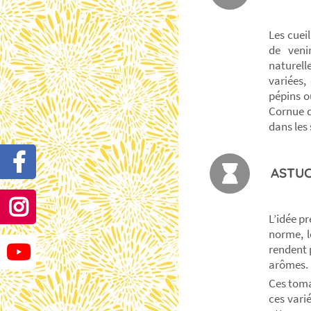
Les cueil
de veni
naturell
variées,
pépins o
Cornue d
dans les
ASTUC
L’idée p
norme, l
rendent p
arômes.
Ces toma
ces vari