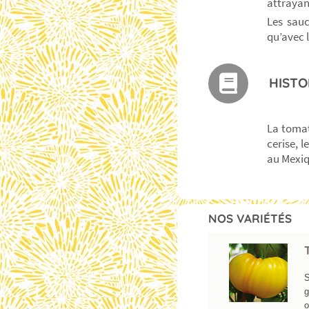
attrayan
Les sauc
qu’avec 
HISTO
La tomat
cerise, 
au Mexiq
NOS VARIÉTÉS
S
g
o