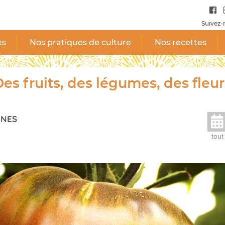
Suivez-
es
Nos pratiques de culture
Nos recettes
es fruits, des légumes, des fleur
NNES
tout