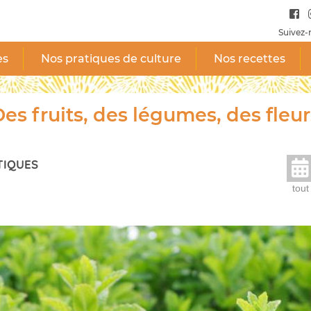
Suivez-
es
Nos pratiques de culture
Nos recettes
es fruits, des légumes, des fleur
TIQUES
tout