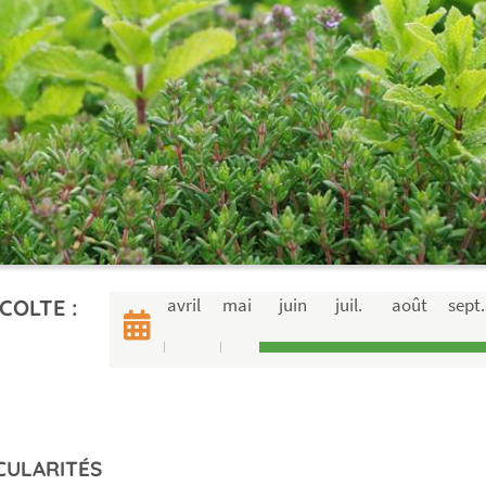
avril
mai
juin
juil.
août
sept.
COLTE :
CULARITÉS