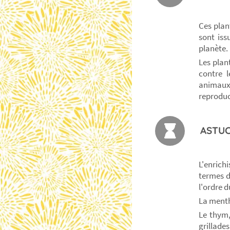
Ces plan
sont iss
planète.
Les plan
contre l
animaux
reproduc
ASTUC
L'enric
termes d
l'ordre d
La menthe
Le thym,
grillades