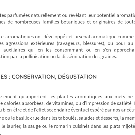
tes parfumées naturellement ou révélant leur potentiel aromatiq
ues de nombreuses familles botaniques et originaires de toute
tes aromatiques ont développé cet arsenal aromatique comme
es agressions extérieures (ravageurs, blessures), ou pour au 
 auxiliaires qui en les consommant ou en s’en approchan
tion par la pollinisation ou la dissémination des graines.
ES : CONSERVATION, DÉGUSTATION
hissement qu'apportent les plantes aromatiques aux mets ne 
e calories absorbées, de vitamines, ou d'impression de satiété. 
u bien-être et de l'effet secondaire éventuel espéré par nos ancêt
 ou le basilic crue dans les taboulés, salades et desserts, la men
 le laurier, la sauge ou le romarin cuisinés dans les plats mijot
,