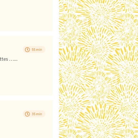
55 min
ttes …...
35 min