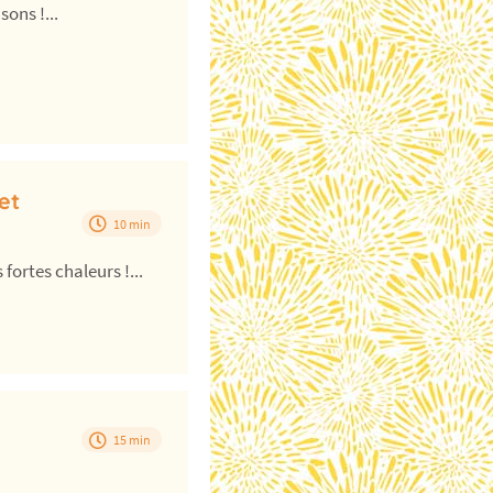
ons !...
et
10 min
ortes chaleurs !...
15 min