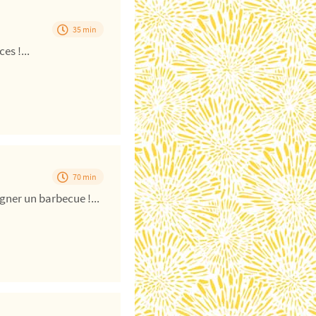
35 min
es !...
70 min
gner un barbecue !...